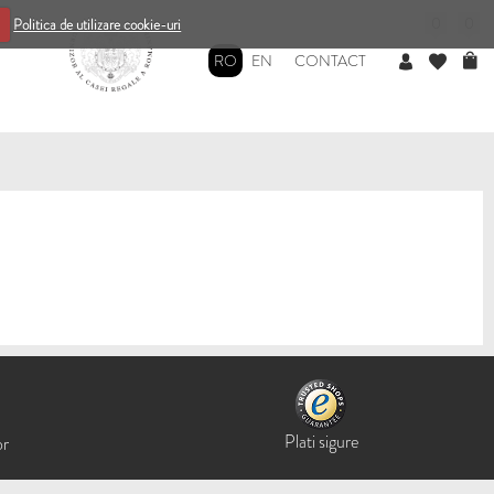
0
0
Politica de utilizare cookie-uri
RO
EN
CONTACT
Plati sigure
or