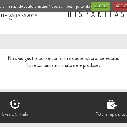
a urmari vizitele pe site-ul nostru. Nu pastram detalii personale.
ACCEPT
REFUZ
TIE VARA SS2026
Nu s-au gasit produse conform caracteristicilor selectate.
Iti recomandam urmatoarele produse:
Livrare 6-7 zile
Retur simplu si us