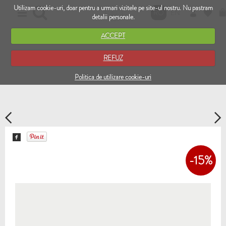
Utilizam cookie-uri, doar pentru a urmari vizitele pe site-ul nostru. Nu pastram
RO
EN
detalii personale.
ACCEPT
REFUZ
Politica de utilizare cookie-uri
-15%