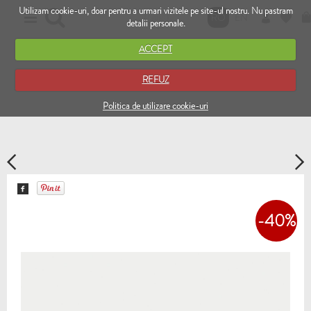
Utilizam cookie-uri, doar pentru a urmari vizitele pe site-ul nostru. Nu pastram
RO
EN
detalii personale.
ACCEPT
REFUZ
Politica de utilizare cookie-uri
-40%