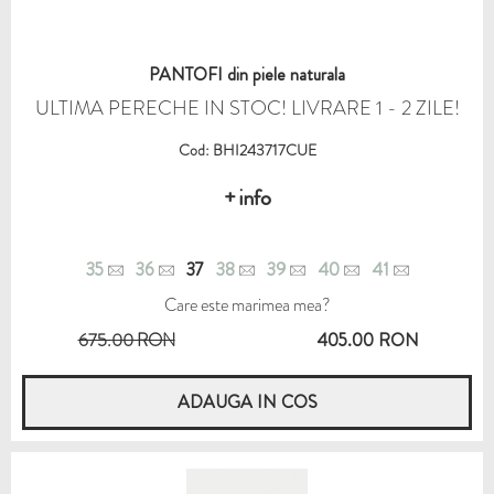
PANTOFI din piele naturala
ULTIMA PERECHE IN STOC! LIVRARE 1 - 2 ZILE!
Cod: BHI243717CUE
+ info
35
36
37
38
39
40
41
Care este marimea mea?
675.00 RON
405.00 RON
ADAUGA IN COS