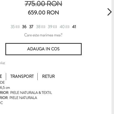
775.00 RON
659.00 RON
35
36
37
38
39
40
41
Care este marimea mea?
list
E
TRANSPORT
RETUR
RDE
6,5 cm
ERIOR
:
PIELE NATURALA & TEXTIL
ERIOR
:
PIELE NATURALA
UC