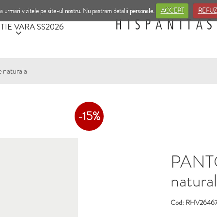
a urmari vizitele pe site-ul nostru. Nu pastram detalii personale.
ACCEPT
REFUZ
TIE VARA SS2026
naturala
-15%
PANTO
natura
Cod: RHV2646