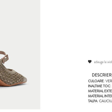
adauga la wish
DESCRIER
CULOARE
:
VE
INALTIME TOC
:
MATERIAL EXT
MATERIAL INT
TALPA
:
CAUCI