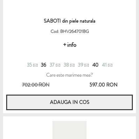
SABOTI din piele naturala
Cod: BHV264701BG
+ info
35
36
37
38
39
40
41
Care este marimea mea?
702.00 RON
597.00 RON
ADAUGA IN COS