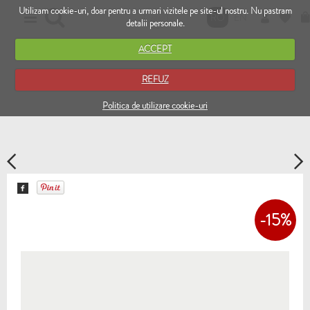
Utilizam cookie-uri, doar pentru a urmari vizitele pe site-ul nostru. Nu pastram
RO
EN
detalii personale.
ACCEPT
REFUZ
Politica de utilizare cookie-uri
-15%