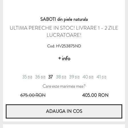
SABOTI din piele naturala
ULTIMA PERECHE IN STOC! LIVRARE 1 - 2 ZILE
LUCRATOARE!
Cod: HV253875ND
+ info
35
36
37
38
39
40
41
Care este marimea mea?
675.00 RON
405.00 RON
ADAUGA IN COS