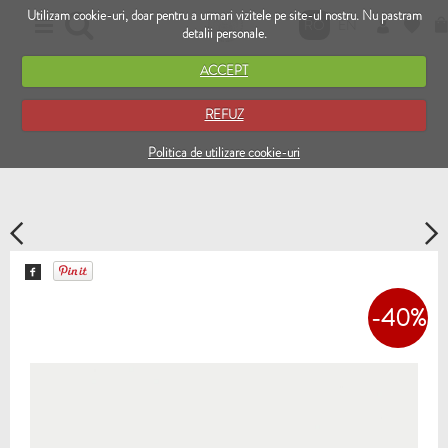
Utilizam cookie-uri, doar pentru a urmari vizitele pe site-ul nostru. Nu pastram
RO
EN
detalii personale.
ACCEPT
REFUZ
Politica de utilizare cookie-uri
-40%