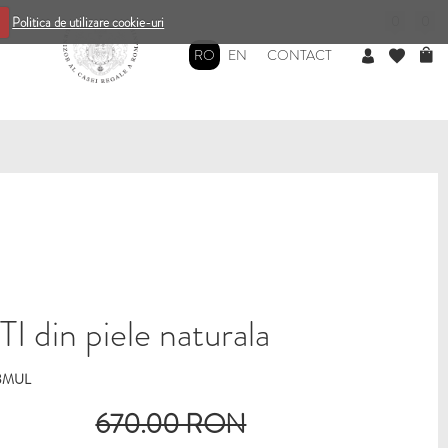
0
0
Politica de utilizare cookie-uri
RO
EN
CONTACT
 din piele naturala
3MUL
670.00 RON