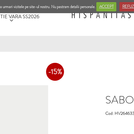
a urmari vizitele pe site-ul nostru. Nu pastram detalii personale.
ACCEPT
REFUZ
TIE VARA SS2026
-15%
SABOTI
Cod: HV26463