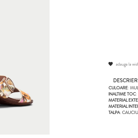
adauga la wish
DESCRIER
CULOARE
:
MU
INALTIME TOC
:
MATERIAL EXT
MATERIAL INT
TALPA
:
CAUCI