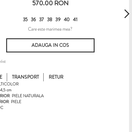
570.00 RON
35
36
37
38
39
40
41
Care este marimea mea?
list
E
TRANSPORT
RETUR
LTICOLOR
4,5 cm
ERIOR
:
PIELE NATURALA
ERIOR
:
PIELE
UC