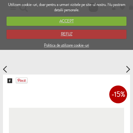
Utilizam cookie-uri, doar pentru a urmari vizitele pe site-ul nostru. Nu pastram
RO
EN
detalii personale.
ACCEPT
REFUZ
Politica de utilizare cookie-uri
-15%