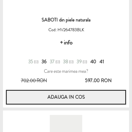
SABOTI din piele naturala
Cod: HV264783BLK
+ info
35
36
37
38
39
40
41
Care este marimea mea?
702.00 RON
597.00 RON
ADAUGA IN COS