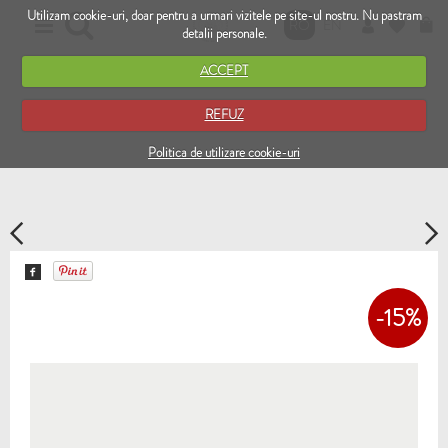
Utilizam cookie-uri, doar pentru a urmari vizitele pe site-ul nostru. Nu pastram
RO
EN
detalii personale.
ACCEPT
REFUZ
Politica de utilizare cookie-uri
-15%