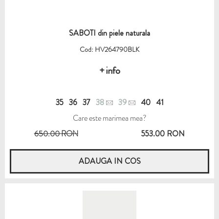
SABOTI din piele naturala
Cod: HV264790BLK
+ info
35
36
37
38
39
40
41
Care este marimea mea?
650.00 RON
553.00 RON
ADAUGA IN COS