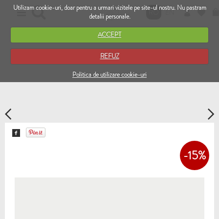
Utilizam cookie-uri, doar pentru a urmari vizitele pe site-ul nostru. Nu pastram
RO
EN
detalii personale.
ACCEPT
REFUZ
Politica de utilizare cookie-uri
-15%