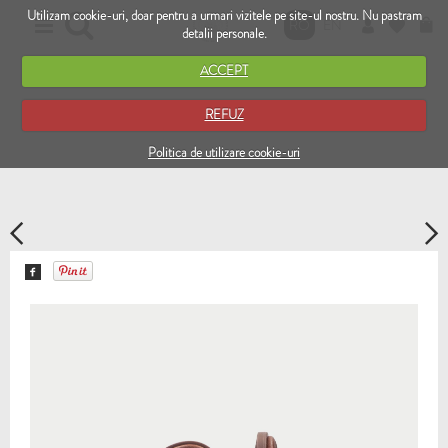
Utilizam cookie-uri, doar pentru a urmari vizitele pe site-ul nostru. Nu pastram
RO
EN
detalii personale.
ACCEPT
REFUZ
Politica de utilizare cookie-uri