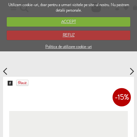
Utilizam cookie-uri, doar pentru a urmari vizitele pe site-ul nostru. Nu pastram
RO
EN
detalii personale.
ACCEPT
REFUZ
Politica de utilizare cookie-uri
-15%