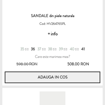
SANDALE din piele naturala
Cod: HV264765PL
+ info
35
36
37
38
39
40
41
Care este marimea mea?
598.00 RON
508.00 RON
ADAUGA IN COS