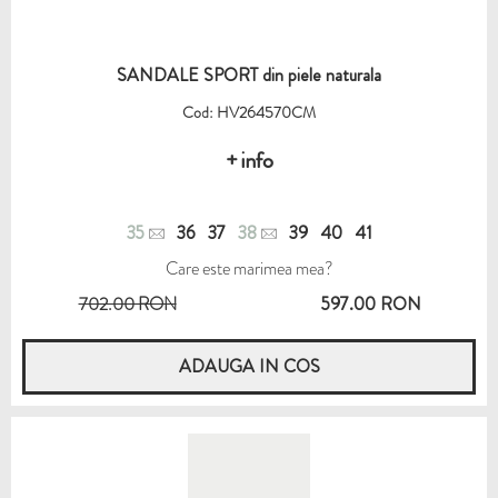
SANDALE SPORT din piele naturala
Cod: HV264570CM
+ info
35
36
37
38
39
40
41
Care este marimea mea?
702.00 RON
597.00 RON
ADAUGA IN COS