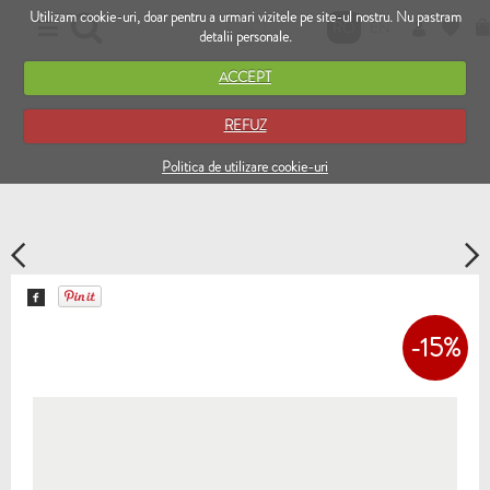
Utilizam cookie-uri, doar pentru a urmari vizitele pe site-ul nostru. Nu pastram
RO
EN
detalii personale.
ACCEPT
REFUZ
Politica de utilizare cookie-uri
-15%