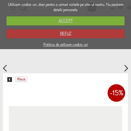
Utilizam cookie-uri, doar pentru a urmari vizitele pe site-ul nostru. Nu pastram
RO
EN
detalii personale.
ACCEPT
REFUZ
Politica de utilizare cookie-uri
-15%