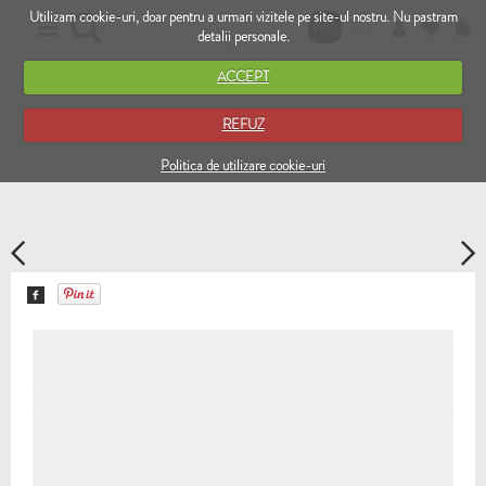
Utilizam cookie-uri, doar pentru a urmari vizitele pe site-ul nostru. Nu pastram
RO
EN
detalii personale.
ACCEPT
REFUZ
Politica de utilizare cookie-uri