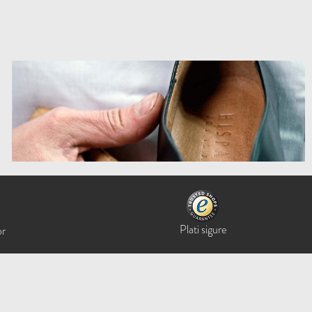
Plati sigure
or