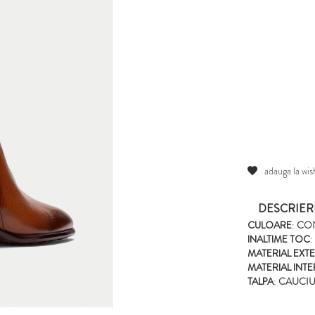
adauga la wish
DESCRIER
CULOARE
:
CO
INALTIME TOC
:
MATERIAL EXT
MATERIAL INT
TALPA
:
CAUCI