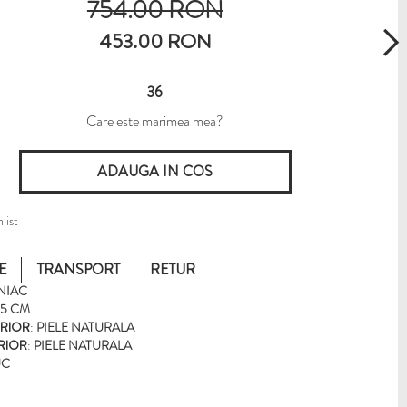
754.00 RON
453.00 RON
36
Care este marimea mea?
list
E
TRANSPORT
RETUR
NIAC
5 CM
ERIOR
:
PIELE NATURALA
ERIOR
:
PIELE NATURALA
UC