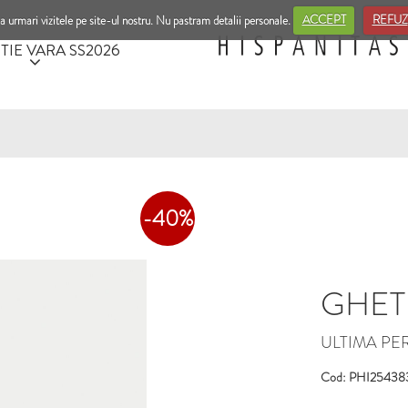
a urmari vizitele pe site-ul nostru. Nu pastram detalii personale.
ACCEPT
REFUZ
TIE VARA SS2026
-40%
GHETE 
ULTIMA PER
Cod: PHI2543