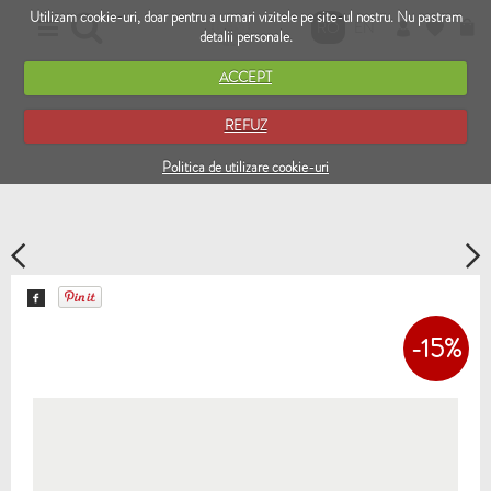
Utilizam cookie-uri, doar pentru a urmari vizitele pe site-ul nostru. Nu pastram
RO
EN
detalii personale.
ACCEPT
REFUZ
Politica de utilizare cookie-uri
-15%