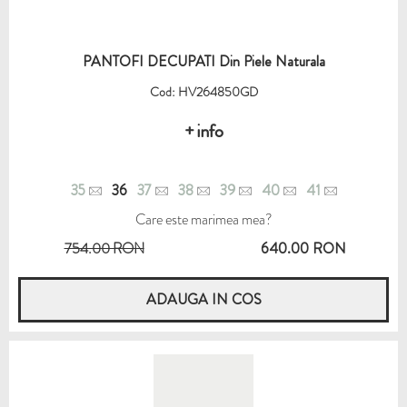
PANTOFI DECUPATI Din Piele Naturala
Cod: HV264850GD
+ info
35
36
37
38
39
40
41
Care este marimea mea?
754.00 RON
640.00 RON
ADAUGA IN COS