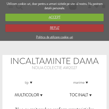
Utilizam cookie-uri, doar pentru a urmari vizitele pe site-ul nostru. Nu pastram
RO
EN
detalii personale.
ACCEPT
REFUZ
Politica de utilizare cookie-uri
INCALTAMINTE DAMA
NOUA COLECTIE AW2027
tip
marime
MULTICOLOR
TOC INALT