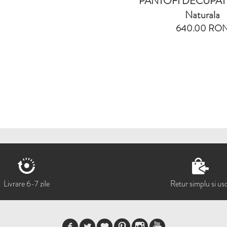
PANTOFI DECUPATI D
Naturala
640.00 RO
Livrare 6-7 zile
Retur simplu si us