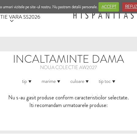
a urmari vizitele pe site-ul nostru. Nu pastram detalii personale.
ACCEPT
REFUZ
TIE VARA SS2026
INCALTAMINTE DAMA
NOUA COLECTIE AW2027
tip
marime
culoare
tip toc
Nu s-au gasit produse conform caracteristicilor selectate.
Iti recomandam urmatoarele produse: