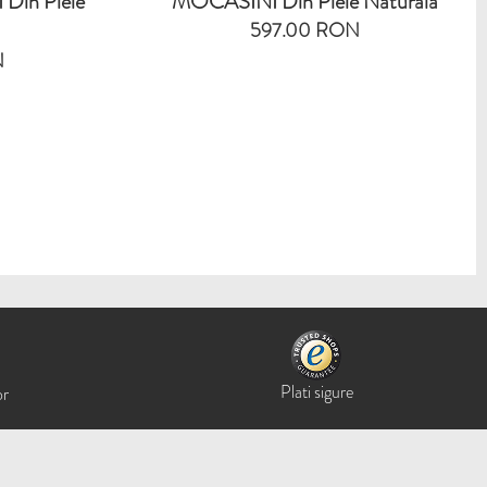
in Piele
MOCASINI Din Piele Naturala
597.00 RON
N
Plati sigure
or