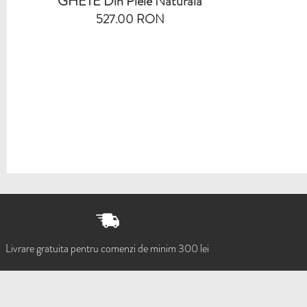
GHETE Din Piele Naturala
527.00 RON
Livrare gratuita pentru comenzi de minim 300 lei